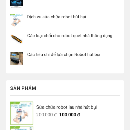
Dịch vụ sửa chữa robot hút bụi
Các loại chổi cho robot quét nhà thông dụng
Các tiêu chí để lựa chọn Robot hút bụi
SẢN PHẨM
Sửa chữa robot lau nhà hút bụi
Giá
Giá
200.000
₫
100.000
₫
gốc
hiện
là:
tại