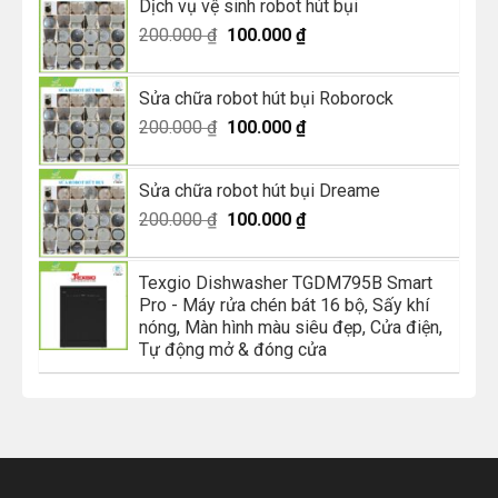
Dịch vụ vệ sinh robot hút bụi
200.000 ₫.
là:
Giá
100.000 ₫.
Giá
200.000
₫
100.000
₫
gốc
hiện
là:
tại
Sửa chữa robot hút bụi Roborock
200.000 ₫.
là:
Giá
Giá
200.000
₫
100.000
₫
100.000 ₫.
gốc
hiện
là:
tại
Sửa chữa robot hút bụi Dreame
200.000 ₫.
là:
Giá
Giá
200.000
₫
100.000
₫
100.000 ₫.
gốc
hiện
là:
tại
Texgio Dishwasher TGDM795B Smart
200.000 ₫.
là:
Pro - Máy rửa chén bát 16 bộ, Sấy khí
100.000 ₫.
nóng, Màn hình màu siêu đẹp, Cửa điện,
Tự động mở & đóng cửa