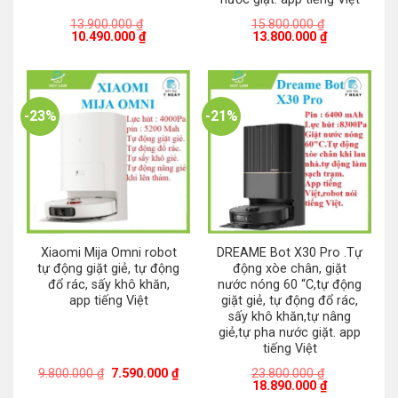
13.900.000
₫
15.800.000
₫
Giá
Giá
Giá
Giá
10.490.000
₫
13.800.000
₫
gốc
hiện
gốc
hiện
là:
tại
là:
tại
13.900.000 ₫.
là:
15.800.000 ₫.
là:
10.490.000 ₫.
13.800.000 ₫
-23%
-21%
Xiaomi Mija Omni robot
DREAME Bot X30 Pro .Tự
tự động giặt giẻ, tự động
động xòe chân, giặt
đổ rác, sấy khô khăn,
nước nóng 60 “C,tự động
app tiếng Việt
giặt giẻ, tự động đổ rác,
sấy khô khăn,tự nâng
giẻ,tự pha nước giặt. app
tiếng Việt
Giá
Giá
9.800.000
₫
7.590.000
₫
23.800.000
₫
gốc
hiện
Giá
Giá
18.890.000
₫
là:
tại
gốc
hiện