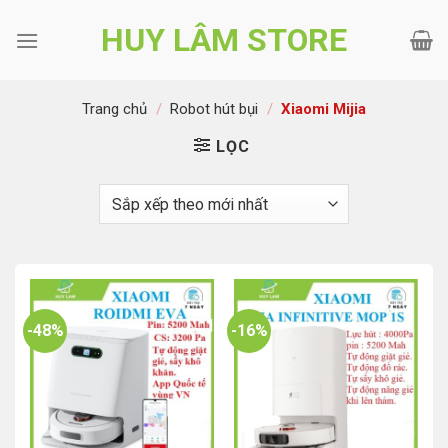
Bỏ
HUY LÂM STORE
qua
nội
dung
Trang chủ
/
Robot hút bụi
/
Xiaomi Mijia
LỌC
-48%
-16%