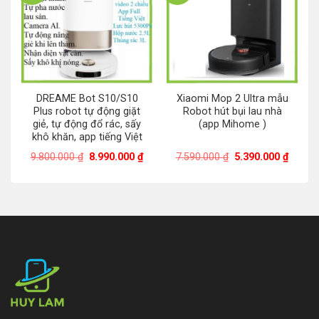
DREAME Bot S10/S10
Xiaomi Mop 2 Ultra mẫu
Plus robot tự động giặt
Robot hút bụi lau nhà
giẻ, tự động đổ rác, sấy
(app Mihome )
khô khăn, app tiếng Việt
Giá
Giá
Giá
Giá
9.800.000
₫
8.990.000
₫
7.590.000
₫
5.390.000
₫
gốc
hiện
gốc
hiện
là:
tại
là:
tại
9.800.000 ₫.
là:
7.590.000 ₫.
là:
8.990.000 ₫.
5.390.