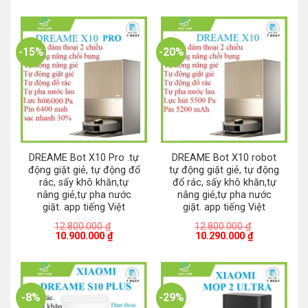
9.800.000 ₫.
là:
là:
tại
7.590.000 ₫.
23.800.000 ₫.
là:
18.890.000 ₫
-15%
-20%
DREAME Bot X10 Pro .tự
DREAME Bot X10 robot
động giặt giẻ, tự động đổ
tự động giặt giẻ, tự động
rác, sấy khô khăn,tự
đổ rác, sấy khô khăn,tự
nâng giẻ,tự pha nước
nâng giẻ,tự pha nước
giặt. app tiếng Việt
giặt. app tiếng Việt
12.800.000
₫
12.800.000
₫
Giá
Giá
Giá
Giá
10.900.000
₫
10.290.000
₫
gốc
hiện
gốc
hiện
là:
tại
là:
tại
12.800.000 ₫.
là:
12.800.000 ₫.
là:
10.900.000 ₫.
10.290.000 ₫
-8%
-29%