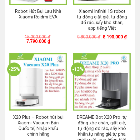
Robot Hút Bụi Lau Nhà
Xiaomi Infiniti 1S robot
Xiaomi Roidmi EVA
tự động giặt giẻ, tự động
đổ rác, sấy khô khăn,
app tiếng Việt
Giá
Giá
15.000.000
₫
9.800.000
₫
8.190.000
₫
Giá
Giá
gốc
hiện
7.790.000
₫
gốc
hiện
là:
tại
là:
tại
9.800.000 ₫.
là:
15.000.000 ₫.
là:
8.190.
7.790.000 ₫.
-25%
-13%
X20 Plus – Robot hút bụi
DREAME Bot X20 Pro .tự
Xiaomi Vacuum Bản
động xòe chân, giặt giẻ,
Quốc tế, Nhập khẩu
tự động đổ rác, sấy khô
chính hãng
khăn,tự nâng giẻ,tự pha
nước giặt. app tiếng Việt