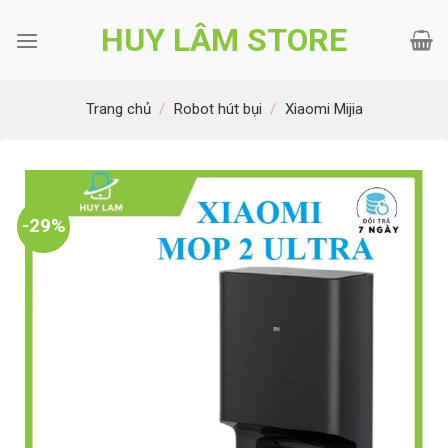
Bỏ
HUY LÂM STORE
qua
nội
dung
Trang chủ
/
Robot hút bụi
/
Xiaomi Mijia
-29%