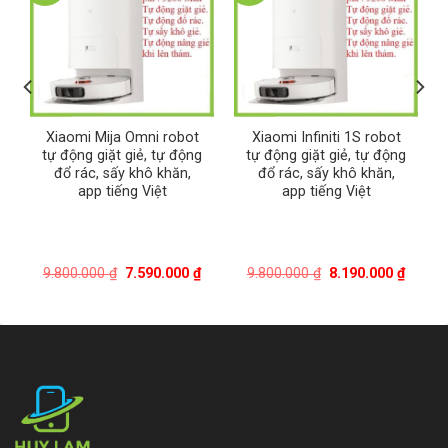
Xiaomi Mija Omni robot
Xiaomi Infiniti 1S robot
tự động giặt giẻ, tự động
tự động giặt giẻ, tự động
đổ rác, sấy khô khăn,
đổ rác, sấy khô khăn,
app tiếng Việt
app tiếng Việt
Giá
Giá
Giá
Giá
9.800.000
₫
7.590.000
₫
9.800.000
₫
8.190.000
₫
gốc
hiện
gốc
hiện
là:
tại
là:
tại
9.800.000 ₫.
là:
9.800.000 ₫.
là:
7.590.000 ₫.
8.190.
.000 ₫.