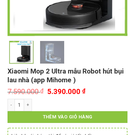
Xiaomi Mop 2 Ultra mẫu Robot hút bụi
lau nhà (app Mihome )
Giá
Giá
7.590.000
₫
5.390.000
₫
gốc
hiện
Xiaomi Mop 2 Ultra mẫu Robot hút bụi lau nhà (app Mihome )
là:
tại
7.590.000 ₫.
là:
THÊM VÀO GIỎ HÀNG
5.390.000 ₫.