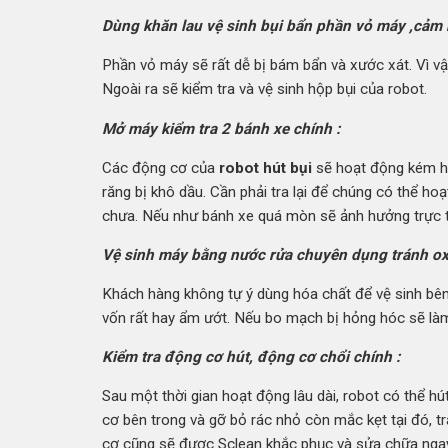
Dùng khăn lau vệ sinh bụi bẩn phần vỏ máy ,cảm b
Phần vỏ máy sẽ rất dễ bị bám bẩn và xước xát. Vì v
Ngoài ra sẽ kiểm tra và vệ sinh hộp bụi của robot.
Mở máy kiểm tra 2 bánh xe chính :
Các động cơ của
robot hút bụi
sẽ hoạt động kém hiệ
răng bị khô dầu. Cần phải tra lại để chúng có thể h
chưa. Nếu như bánh xe quá mòn sẽ ảnh hưởng trực ti
Vệ sinh máy bằng nước rửa chuyên dụng tránh oxy 
Khách hàng không tự ý dùng hóa chất để vệ sinh bên 
vốn rất hay ẩm ướt. Nếu bo mạch bị hỏng hóc sẽ là
Kiểm tra động cơ hút, động cơ chổi chính :
Sau một thời gian hoạt động lâu dài, robot có thể hú
cơ bên trong và gỡ bỏ rác nhỏ còn mắc kẹt tại đó, 
cơ cũng sẽ được Sclean khắc phục và sửa chữa ngay