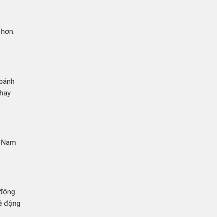
 hơn.
 bánh
 hay
t Nam
 động
về động