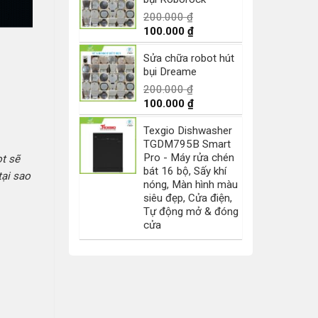
200.000 ₫.
là:
100.000 ₫.
200.000
₫
Giá
Giá
100.000
₫
gốc
hiện
Sửa chữa robot hút
là:
tại
bụi Dreame
200.000 ₫.
là:
100.000 ₫.
200.000
₫
Giá
Giá
100.000
₫
gốc
hiện
Texgio Dishwasher
là:
tại
TGDM795B Smart
200.000 ₫.
là:
Pro - Máy rửa chén
ot sẽ
100.000 ₫.
bát 16 bộ, Sấy khí
tại sao
nóng, Màn hình màu
siêu đẹp, Cửa điện,
Tự động mở & đóng
cửa