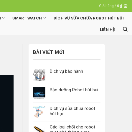
Giỏ hàng /
0
₫
N
SMART WATCH
DỊCH VỤ SỬA CHỮA ROBOT HÚT BỤI
LIÊN HỆ
BÀI VIẾT MỚI
Dịch vụ bảo hành
Bảo dưỡng Robot hút bụi
Dịch vụ sửa chữa robot
hút bụi
Các loại chổi cho robot