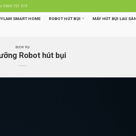
lo 0869 701 519
UYLAM SMART HOME
ROBOT HÚT BỤI
MÁY HÚT BỤI LAU SÀ
DỊCH VỤ
ưỡng Robot hút bụi