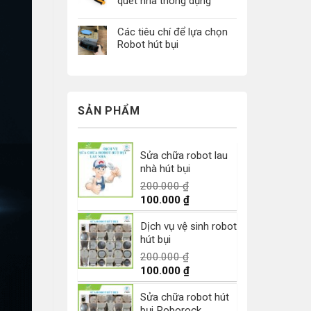
quét nhà thông dụng
Các tiêu chí để lựa chọn
Robot hút bụi
SẢN PHẨM
Sửa chữa robot lau
nhà hút bụi
200.000
₫
Giá
Giá
100.000
₫
gốc
hiện
Dịch vụ vệ sinh robot
là:
tại
hút bụi
200.000 ₫.
là:
100.000 ₫.
200.000
₫
Giá
Giá
100.000
₫
gốc
hiện
Sửa chữa robot hút
là:
tại
bụi Roborock