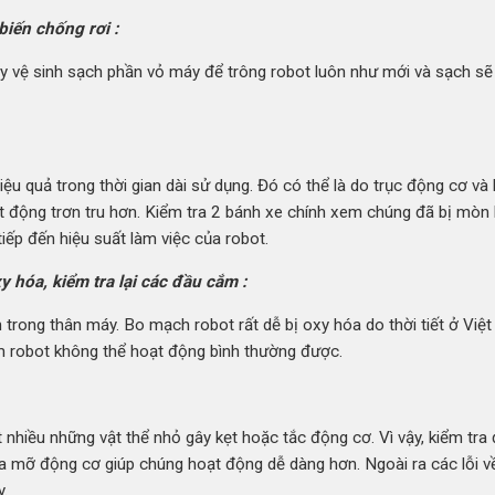
iến chống rơi :
ậy vệ sinh sạch phần vỏ máy để trông robot luôn như mới và sạch sẽ
u quả trong thời gian dài sử dụng. Đó có thể là do trục động cơ và
oạt động trơn tru hơn. Kiểm tra 2 bánh xe chính xem chúng đã bị mòn
ếp đến hiệu suất làm việc của robot.
hóa, kiểm tra lại các đầu cắm :
trong thân máy. Bo mạch robot rất dễ bị oxy hóa do thời tiết ở Việ
m robot không thể hoạt động bình thường được.
t nhiều những vật thể nhỏ gây kẹt hoặc tắc động cơ. Vì vậy, kiểm tra
tra mỡ động cơ giúp chúng hoạt động dễ dàng hơn. Ngoài ra các lỗi 
.