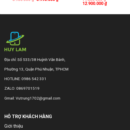
gốc
hiện
Giá
Giá
12.900.000
₫
là:
tại
gốc
hiện
8.900.000 ₫.
là:
là:
tại
6.990.000 ₫.
14.500.000 ₫.
là:
12.900.000 ₫
Địa chỉ: Số 533/38 Huỳnh Văn Bánh,
Phường 13, Quận Phú Nhuận, TPHCM
HOTLINE: 0986 542 331
ZALO: 0869701519
Gmail: Vutrung1702@gmail.com
HỖ TRỢ KHÁCH HÀNG
Giới thiệu