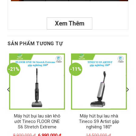
Xem Thêm
SẢN PHẨM TƯƠNG TỰ
-21%
-11%
Máy hút bụi lau sàn khô
Máy hút bụi lau nhà
ướt Tineco FLOOR ONE
Tineco S9 Artist gập
S6 Stretch Extreme
nghiêng 180°
Giá
Giá
8.900.000
₫
6.990.000
₫
14.500.000
₫