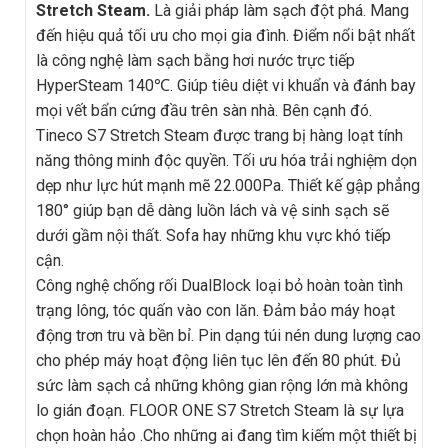
Stretch Steam.
Là giải pháp làm sạch đột phá. Mang
đến hiệu quả tối ưu cho mọi gia đình. Điểm nổi bật nhất
là công nghệ làm sạch bằng hơi nước trực tiếp
HyperSteam 140℃. Giúp tiêu diệt vi khuẩn và đánh bay
mọi vết bẩn cứng đầu trên sàn nhà. Bên cạnh đó.
Tineco S7 Stretch Steam
được trang bị hàng loạt tính
năng thông minh độc quyền. Tối ưu hóa trải nghiệm dọn
dẹp như lực hút mạnh mẽ 22.000Pa. Thiết kế gập phẳng
180° giúp bạn dễ dàng luồn lách và vệ sinh sạch sẽ
dưới gầm nội thất. Sofa hay những khu vực khó tiếp
cận.
Công nghệ chống rối DualBlock loại bỏ hoàn toàn tình
trạng lông, tóc quấn vào con lăn. Đảm bảo máy hoạt
động trơn tru và bền bỉ. Pin dạng túi nén dung lượng cao
cho phép máy hoạt động liên tục lên đến 80 phút. Đủ
sức làm sạch cả những không gian rộng lớn mà không
lo gián đoạn. FLOOR ONE S7 Stretch Steam là sự lựa
chọn hoàn hảo .Cho những ai đang tìm kiếm một thiết bị