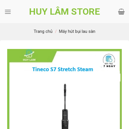
Bỏ
HUY LÂM STORE
qua
nội
dung
Trang chủ
/
Máy hút bụi lau sàn