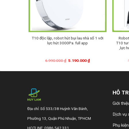
vacs T8
T10 độc lập, robot hút bụi lau nhà số 1 với
Robot
lực hút 3000Pa. full app
T10 tur
,lực 
Giá
Giá
Giá
00
₫
6.990.000
₫
5.190.000
₫
hiện
gốc
hiện
tại
là:
tại
0 ₫.
là:
6.990.000 ₫.
là:
4.790.000 ₫.
5.190.000 ₫.
HỖ TR
Giới thiệ
Địa chỉ: Số 533/38 Huỳnh Văn Bánh,
Dịch vụ
Phường 13, Quận Phú Nhuận, TPHCM
Phụ kiệ
HOTLINE: 0986 542 331