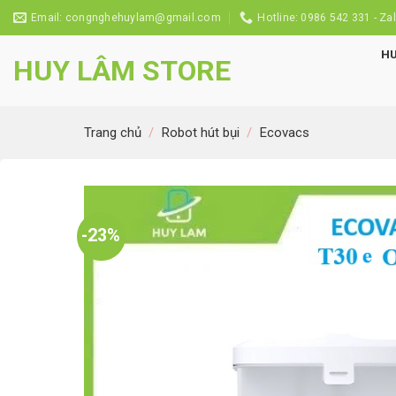
Bỏ
Email: congnghehuylam@gmail.com
Hotline: 0986 542 331 - Za
qua
nội
H
HUY LÂM STORE
dung
Trang chủ
/
Robot hút bụi
/
Ecovacs
-23%