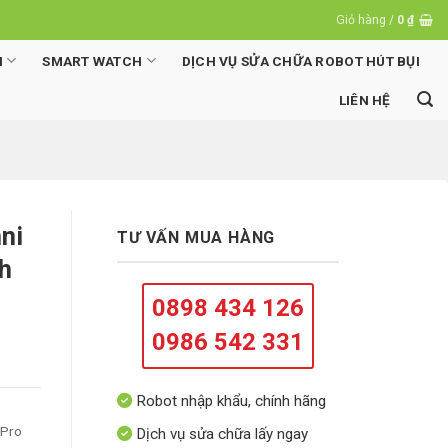
Giỏ hàng /
0
₫
N
SMART WATCH
DỊCH VỤ SỬA CHỮA ROBOT HÚT BỤI
LIÊN HỆ
ni
TƯ VẤN MUA HÀNG
h
0898 434 126
0986 542 331
Robot nhập khẩu, chính hãng
 Pro
Dịch vụ sửa chữa lấy ngay