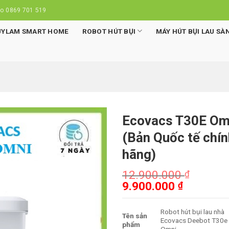
lo 0869 701 519
UYLAM SMART HOME
ROBOT HÚT BỤI
MÁY HÚT BỤI LAU SÀ
Ecovacs T30E Om
(Bản Quốc tế chín
hãng)
12.900.000
₫
Giá
Giá
9.900.000
₫
gốc
hiện
là:
tại
Robot hút bụi lau nhà
Tên sản
12.900.000 ₫.
là:
Ecovacs Deebot T30e
phẩm