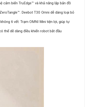
ghệ cảm biến TruEdge™ và khả năng lập bản đồ
ZeroTangle™. Deebot T30 Omni dễ dàng loại bỏ
hông tì vết. Trạm OMNI Mini tiện lợi, giúp tự
có thể dễ dàng điều khiển robot bắt đầu