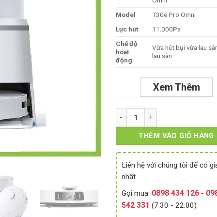
9.900.00
Omni
Model
T30e Pro Omni
Lực hút
11.000Pa
Chế độ
Vừa hút bụi vừa lau sàn
hoạt
lau sàn
động
Xem Thêm
Ecovacs T30E Omni (Bản Quốc tế
THÊM VÀO GIỎ HÀNG
Liên hệ với chúng tôi để có gi
nhất
0898 434 126
09
Gọi mua:
-
542 331
(7:30 - 22:00)