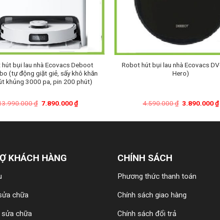
 hút bụi lau nhà Ecovacs Deboot
Robot hút bụi lau nhà Ecovacs D
bo (tự động giặt giẻ, sấy khô khăn
Hero)
hút khủng 3000 pa, pin 200 phút)
Giá
Giá
Giá
13.990.000
₫
7.890.000
₫
4.590.000
₫
3.890.000
₫
gốc
hiện
gốc
là:
tại
là:
13.990.000 ₫.
là:
4.590.000 ₫.
7.890.000 ₫.
Ợ KHÁCH HÀNG
CHÍNH SÁCH
u
Phương thức thanh toán
 sửa chữa
Chính sách giao hàng
n sửa chữa
Chính sách đổi trả