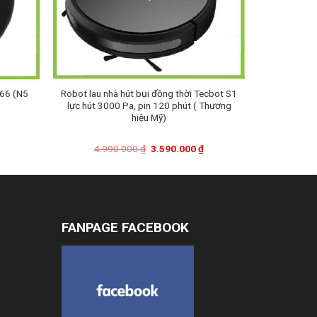
V66 (N5
Robot lau nhà hút bụi đồng thời Tecbot S1
lực hút 3000 Pa, pin 120 phút ( Thương
hiệu Mỹ)
Giá
Giá
Giá
4.990.000
₫
3.590.000
₫
hiện
gốc
hiện
tại
là:
tại
là:
4.990.000 ₫.
là:
3.890.000 ₫.
3.590.000 ₫.
FANPAGE FACEBOOK