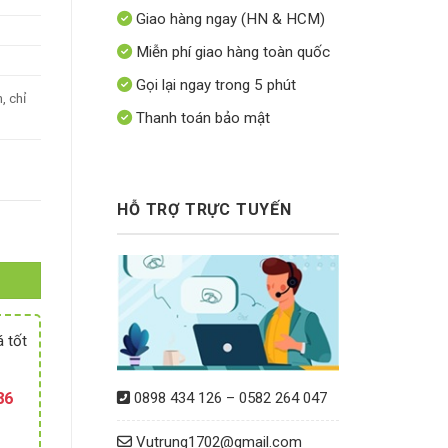
0 ₫.
Giao hàng ngay (HN & HCM)
Miễn phí giao hàng toàn quốc
Gọi lại ngay trong 5 phút
, chỉ
Thanh toán bảo mật
HỖ TRỢ TRỰC TUYẾN
 chính hãng) số lượng
á tốt
0898 434 126 – 0582 264 047
86
Vutrung1702@gmail.com